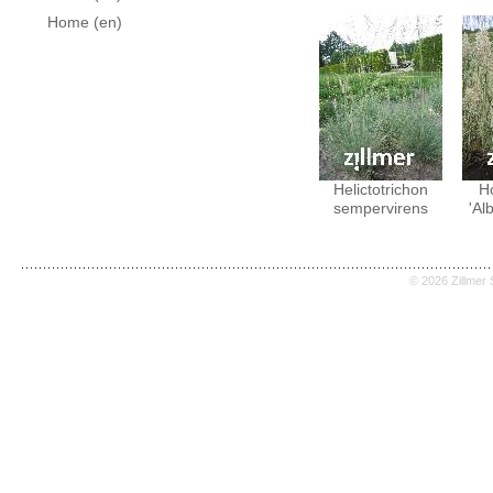
Home (en)
Helictotrichon
Ho
sempervirens
'Al
© 2026 Zillmer