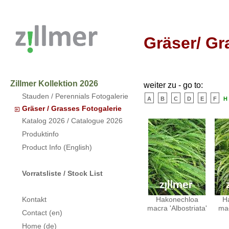
Gräser/ Gr
Zillmer Kollektion 2026
weiter zu - go to:
Stauden / Perennials Fotogalerie
a
b
c
d
e
f
h
Gräser / Grasses Fotogalerie
Katalog 2026 / Catalogue 2026
Produktinfo
Product Info (English)
Vorratsliste / Stock List
Hakonechloa
H
Kontakt
macra 'Albostriata'
mac
Contact (en)
Home (de)