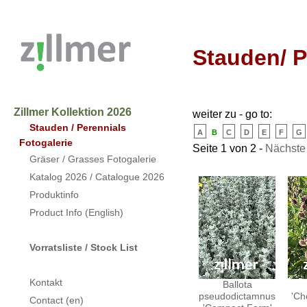
Stauden/ P
Zillmer Kollektion 2026
weiter zu - go to:
Stauden / Perennials
a
b
c
d
e
f
g
Fotogalerie
Seite 1 von 2 -
Nächste
Gräser / Grasses Fotogalerie
Katalog 2026 / Catalogue 2026
Produktinfo
Product Info (English)
Vorratsliste / Stock List
Kontakt
Ballota
pseudodictamnus
'Ch
Contact (en)