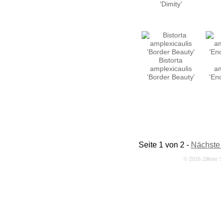
'Dimity'
Bistorta
amplexicaulis
am
'Border Beauty'
'En
Seite 1 von 2 -
Nächste
© 2026 Zillmer