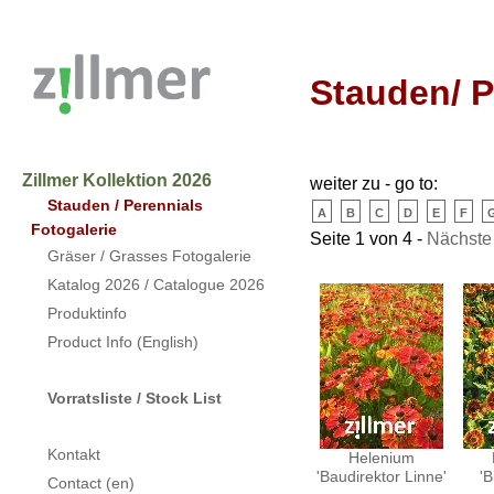
Stauden/ P
Zillmer Kollektion 2026
weiter zu - go to:
Stauden / Perennials
a
b
c
d
e
f
Fotogalerie
Seite 1 von 4 -
Nächste
Gräser / Grasses Fotogalerie
Katalog 2026 / Catalogue 2026
Produktinfo
Product Info (English)
Vorratsliste / Stock List
Kontakt
Helenium
'Baudirektor Linne'
'B
Contact (en)